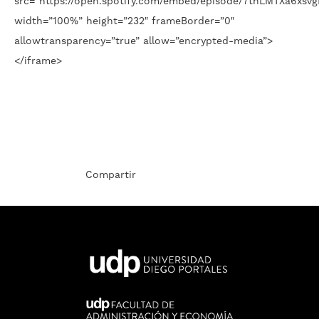
src=”https://open.spotify.com/embed/episode/7tnLMTXa6xs
width=”100%” height=”232″ frameBorder=”0″
allowtransparency=”true” allow=”encrypted-media”>
</iframe>
Compartir