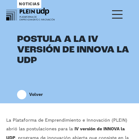
NOTICIAS
POSTULA A LA IV
VERSIÓN DE INNOVA LA
UDP
Volver
La Plataforma de Emprendimiento e Innovación (PLEIN)
abrió las postulaciones para la
IV versión de INNOVA la
UDP
, programa de innovación abierta que consiste en la